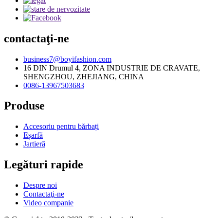
contactaţi-ne
business7@boyifashion.com
16 DIN Drumul 4, ZONA INDUSTRIE DE CRAVATE,
SHENGZHOU, ZHEJIANG, CHINA
0086-13967503683
Produse
Accesoriu pentru bărbați
Eșarfă
Jartieră
Legături rapide
Despre noi
Contactaţi-ne
Video companie