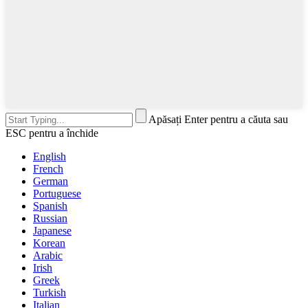
Apăsați Enter pentru a căuta sau
ESC pentru a închide
English
French
German
Portuguese
Spanish
Russian
Japanese
Korean
Arabic
Irish
Greek
Turkish
Italian