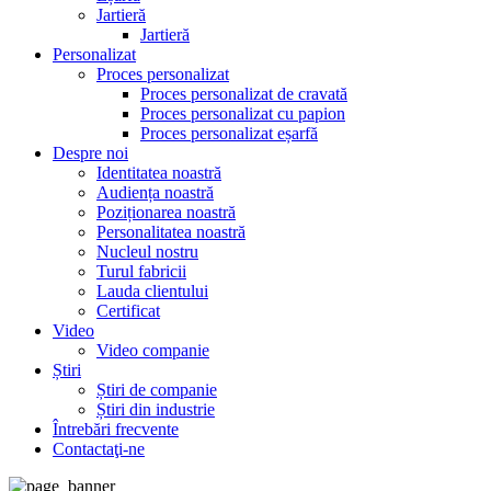
Jartieră
Jartieră
Personalizat
Proces personalizat
Proces personalizat de cravată
Proces personalizat cu papion
Proces personalizat eșarfă
Despre noi
Identitatea noastră
Audiența noastră
Poziționarea noastră
Personalitatea noastră
Nucleul nostru
Turul fabricii
Lauda clientului
Certificat
Video
Video companie
Știri
Știri de companie
Știri din industrie
Întrebări frecvente
Contactaţi-ne