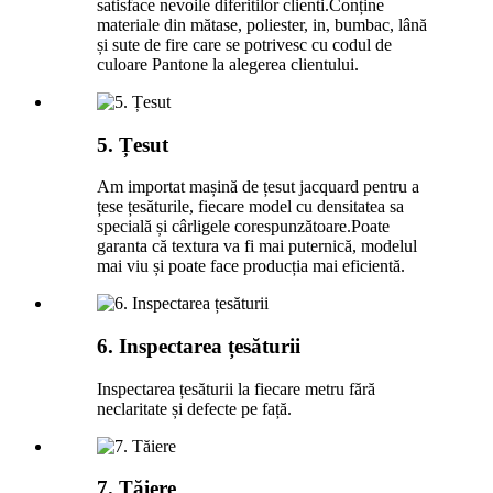
satisface nevoile diferitilor clienti.Conține
materiale din mătase, poliester, in, bumbac, lână
și sute de fire care se potrivesc cu codul de
culoare Pantone la alegerea clientului.
5. Țesut
Am importat mașină de țesut jacquard pentru a
țese țesăturile, fiecare model cu densitatea sa
specială și cârligele corespunzătoare.Poate
garanta că textura va fi mai puternică, modelul
mai viu și poate face producția mai eficientă.
6. Inspectarea țesăturii
Inspectarea țesăturii la fiecare metru fără
neclaritate și defecte pe față.
7. Tăiere