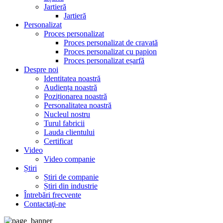
Jartieră
Jartieră
Personalizat
Proces personalizat
Proces personalizat de cravată
Proces personalizat cu papion
Proces personalizat eșarfă
Despre noi
Identitatea noastră
Audiența noastră
Poziționarea noastră
Personalitatea noastră
Nucleul nostru
Turul fabricii
Lauda clientului
Certificat
Video
Video companie
Știri
Știri de companie
Știri din industrie
Întrebări frecvente
Contactaţi-ne