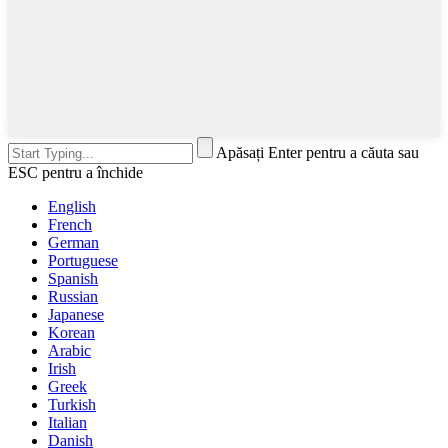
Apăsați Enter pentru a căuta sau
ESC pentru a închide
English
French
German
Portuguese
Spanish
Russian
Japanese
Korean
Arabic
Irish
Greek
Turkish
Italian
Danish